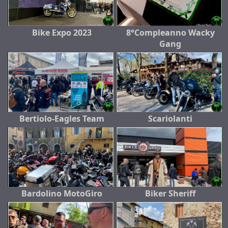
Bike Expo 2023
8°Compleanno Wacky
Gang
Bertiolo-Eagles Team
Scariolanti
Bardolino MotoGiro
Biker Sheriff