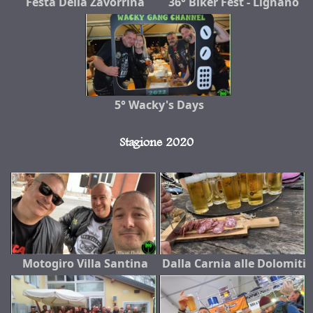
Festa Della Zavorrina
36° Biker Fest - Lignano
5° Wacky's Days
Stagione 2020
Motogiro Villa Santina
Dalla Carnia alle Dolomiti