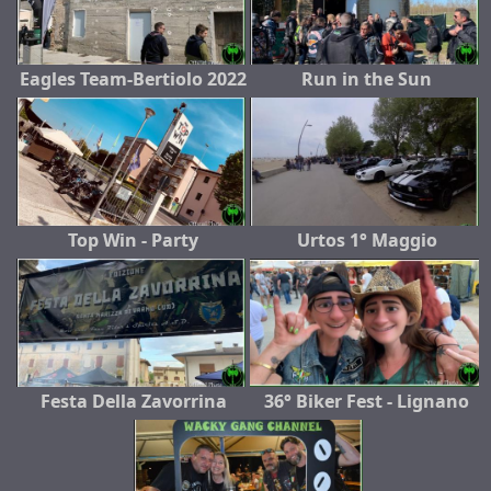
Eagles Team-Bertiolo 2022
Run in the Sun
Top Win - Party
Urtos 1° Maggio
Festa Della Zavorrina
36° Biker Fest - Lignano