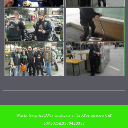
Wacky Gang A.S.D,Via Sindacale, n°125,Portogruaro CAP
30020,Cel:3273428387