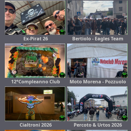
Ex-Pirat 26
Bertiolo - Eagles Team
12°Compleanno Club
Moto Morena - Pozzuolo
Cialtroni 2026
Percoto & Urtos 2026