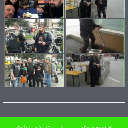
Wacky Gang A.S.D,Via Sindacale, n°125,Portogruaro CAP