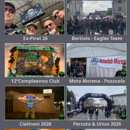
Ex-Pirat 26
Bertiolo - Eagles Team
12°Compleanno Club
Moto Morena - Pozzuolo
Cialtroni 2026
Percoto & Urtos 2026