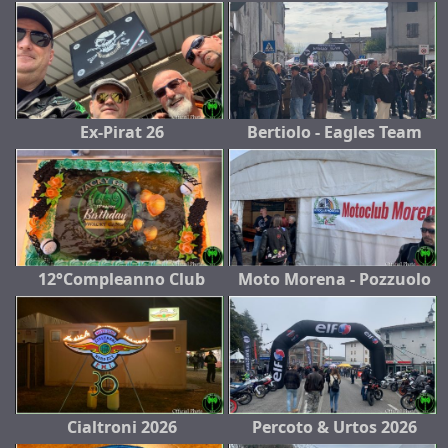
Ex-Pirat 26
Bertiolo - Eagles Team
12°Compleanno Club
Moto Morena - Pozzuolo
Cialtroni 2026
Percoto & Urtos 2026