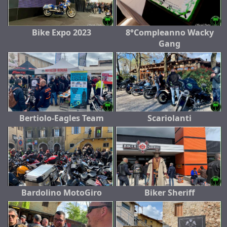
Bike Expo 2023
8°Compleanno Wacky
Gang
Bertiolo-Eagles Team
Scariolanti
Bardolino MotoGiro
Biker Sheriff