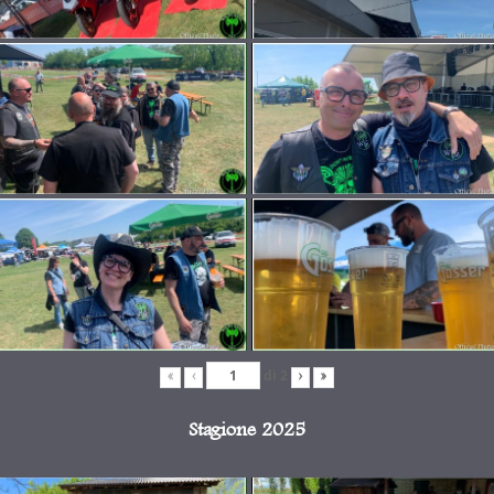
di
2
«
‹
›
»
Stagione 2025