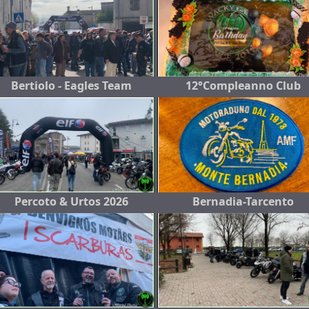
Bertiolo - Eagles Team
12°Compleanno Club
Percoto & Urtos 2026
Bernadia-Tarcento