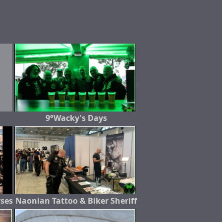
9°Wacky's Days
rses
Naonian Tattoo & Biker Sheriff