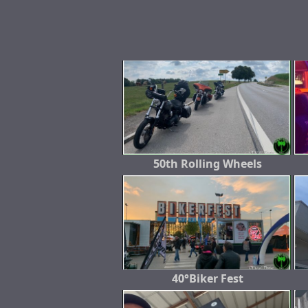
50th Rolling Wheels
40°Biker Fest