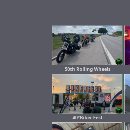
50th Rolling Wheels
40°Biker Fest