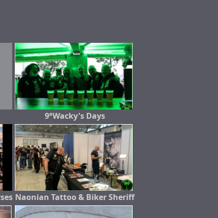
9°Wacky's Days
rses
Naonian Tattoo & Biker Sheriff