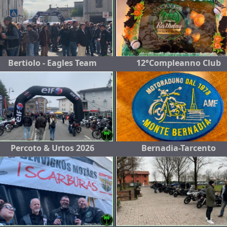
Bertiolo - Eagles Team
12°Compleanno Club
Percoto & Urtos 2026
Bernadia-Tarcento