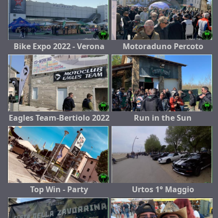
Bike Expo 2022 - Verona
Motoraduno Percoto
Eagles Team-Bertiolo 2022
Run in the Sun
Top Win - Party
Urtos 1° Maggio