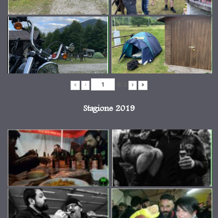
di
2
«
‹
›
»
Stagione 2019