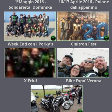
1°Maggio 2016 -
16/17 Aprile 2016 - Poiane
Solidarieta' Dominika
dell'appenino
Week End con i Porky's
Cialtron Fest
X Friul
Bike Expo' Verona