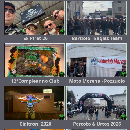
Ex-Pirat 26
Bertiolo - Eagles Team
12°Compleanno Club
Moto Morena - Pozzuolo
Cialtroni 2026
Percoto & Urtos 2026