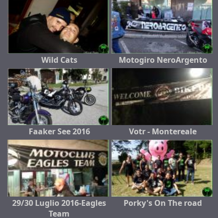
Wild Cats
Motogiro NeroArgento
Faaker See 2016
Votr - Montereale
29/30 Luglio 2016-Eagles
Porky's On The road
Team