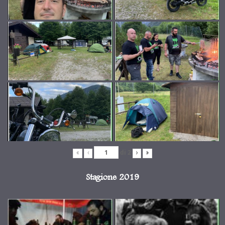
di
2
«
‹
›
»
Stagione 2019