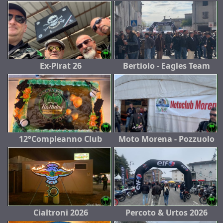
Ex-Pirat 26
Bertiolo - Eagles Team
12°Compleanno Club
Moto Morena - Pozzuolo
Cialtroni 2026
Percoto & Urtos 2026