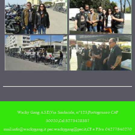
Wacky Gang A.S.D,Via Sindacale, n°125,Portogruaro CAP
30020,Cel:3273428387
mail:info@wackygang.it pec:wackygang@pec.it,CF e P.Iva 04277840270