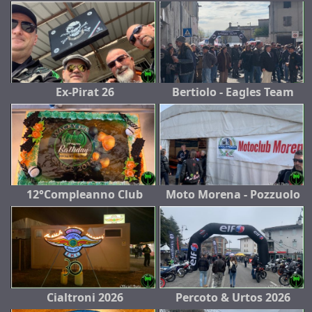
Ex-Pirat 26
Bertiolo - Eagles Team
12°Compleanno Club
Moto Morena - Pozzuolo
Cialtroni 2026
Percoto & Urtos 2026