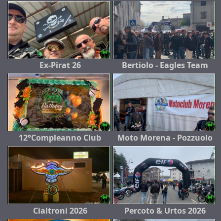
Ex-Pirat 26
Bertiolo - Eagles Team
12°Compleanno Club
Moto Morena - Pozzuolo
Cialtroni 2026
Percoto & Urtos 2026