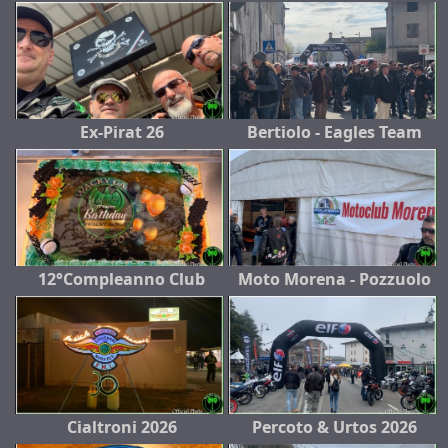
Ex-Pirat 26
Bertiolo - Eagles Team
12°Compleanno Club
Moto Morena - Pozzuolo
Cialtroni 2026
Percoto & Urtos 2026