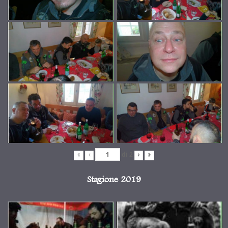
di
2
«
‹
›
»
Stagione 2019