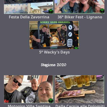
Festa Della Zavorrina
36° Biker Fest - Lignano
5° Wacky's Days
Stagione 2020
Motogiro Villa Santina
Dalla Carnia alle Dolomiti