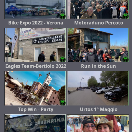
Bike Expo 2022 - Verona
Motoraduno Percoto
Eagles Team-Bertiolo 2022
Run in the Sun
Top Win - Party
Urtos 1° Maggio