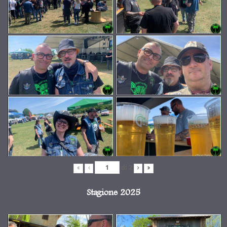
di
2
«
‹
›
»
Stagione 2025