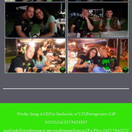
Wacky Gang A.S.D,Via Sindacale, n°125,Portogruaro CAP
30020,Cel:3273428387
mail:info@wackygang.it pec:wackygang@pec.it,CF e P.Iva 04277840270