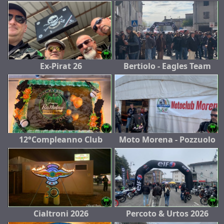
Ex-Pirat 26
Bertiolo - Eagles Team
12°Compleanno Club
Moto Morena - Pozzuolo
Cialtroni 2026
Percoto & Urtos 2026