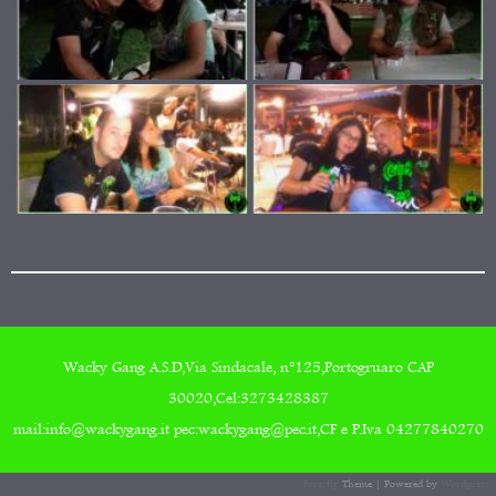
Wacky Gang A.S.D,Via Sindacale, n°125,Portogruaro CAP
30020,Cel:3273428387
mail:info@wackygang.it pec:wackygang@pec.it,CF e P.Iva 04277840270
Forestly
Theme | Powered by
Wordpress