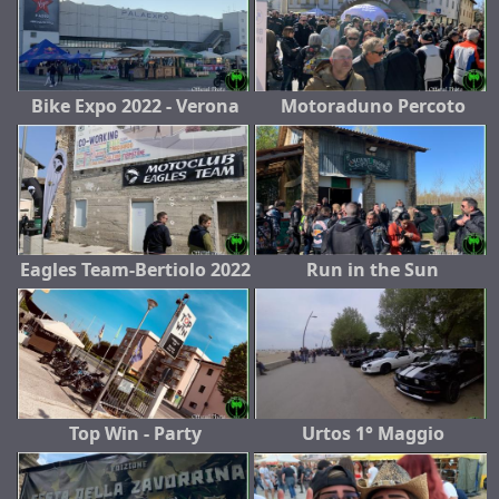
Bike Expo 2022 - Verona
Motoraduno Percoto
Eagles Team-Bertiolo 2022
Run in the Sun
Top Win - Party
Urtos 1° Maggio