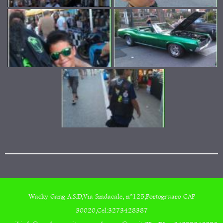
Wacky Gang A.S.D,Via Sindacale, n°125,Portogruaro CAP
30020,Cel:3273428387