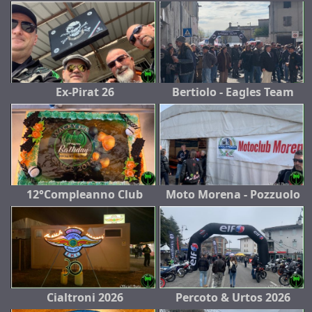
Ex-Pirat 26
Bertiolo - Eagles Team
12°Compleanno Club
Moto Morena - Pozzuolo
Cialtroni 2026
Percoto & Urtos 2026