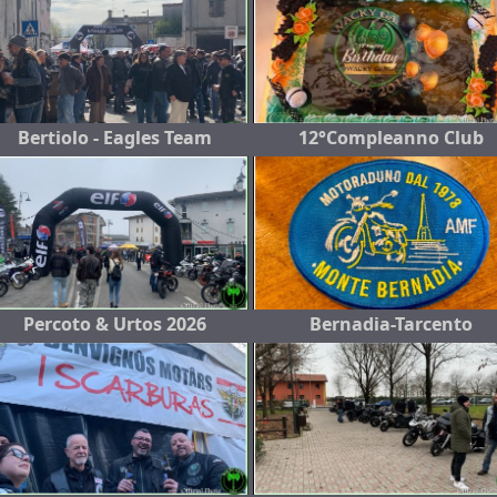
Bertiolo - Eagles Team
12°Compleanno Club
Percoto & Urtos 2026
Bernadia-Tarcento