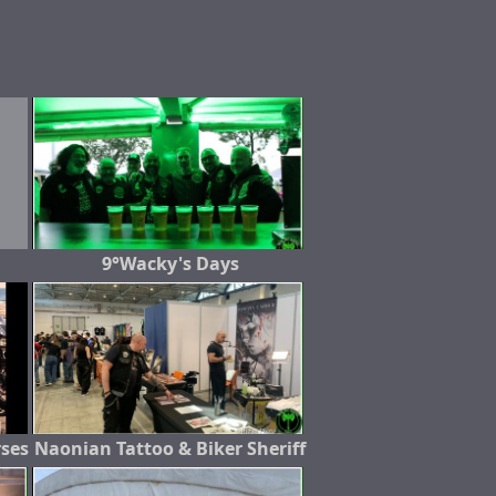
9°Wacky's Days
rses
Naonian Tattoo & Biker Sheriff