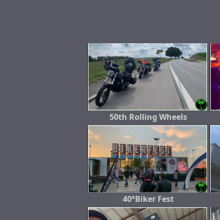
50th Rolling Wheels
40°Biker Fest