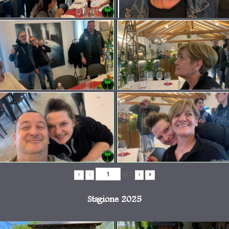
di
2
«
‹
›
»
Stagione 2025