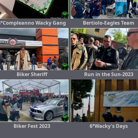
8°Compleanno Wacky Gang
Bertiolo-Eagles Team
Biker Sheriff
Run in the Sun-2023
Biker Fest 2023
6°Wacky's Days