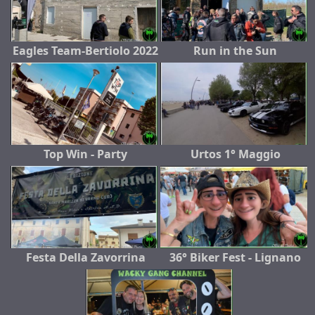
Eagles Team-Bertiolo 2022
Run in the Sun
Top Win - Party
Urtos 1° Maggio
Festa Della Zavorrina
36° Biker Fest - Lignano