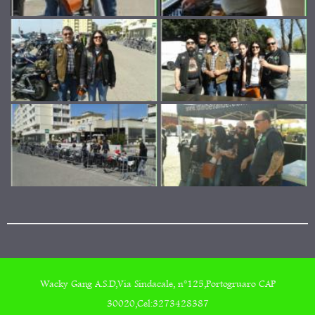
Wacky Gang A.S.D,Via Sindacale, n°125,Portogruaro CAP
30020,Cel:3273428387