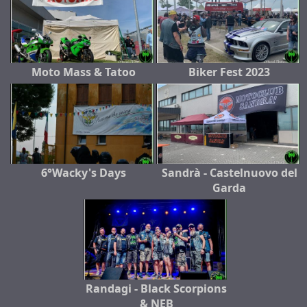
Moto Mass & Tatoo
Biker Fest 2023
6°Wacky's Days
Sandrà - Castelnuovo del
Garda
Randagi - Black Scorpions
& NEB