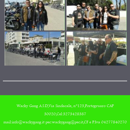
Wacky Gang A.S.D,Via Sindacale, n°125,Portogruaro CAP
30020,Cel:3273428387
mail:info@wackygang.it pec:wackygang@pec.it,CF e P.Iva 04277840270