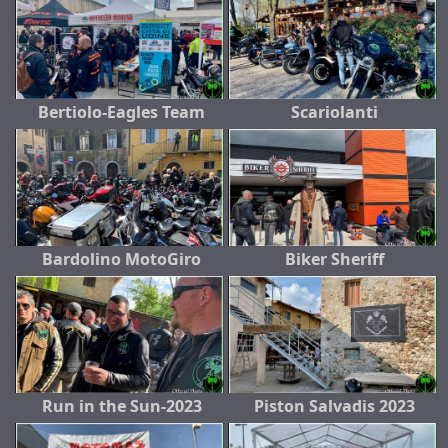
Bertiolo-Eagles Team
Scariolanti
Bardolino MotoGiro
Biker Sheriff
Run in the Sun-2023
Piston Salvadis 2023