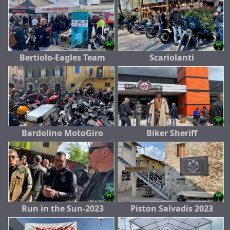
Bertiolo-Eagles Team
Scariolanti
Bardolino MotoGiro
Biker Sheriff
Run in the Sun-2023
Piston Salvadis 2023