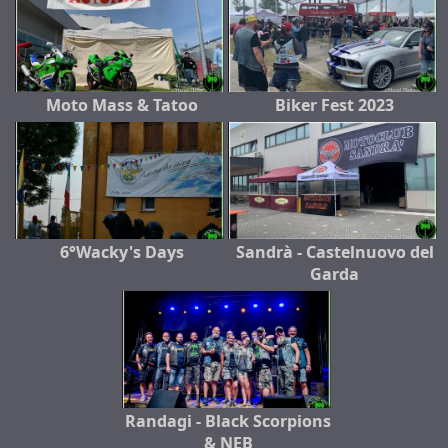
Moto Mass & Tatoo
Biker Fest 2023
6°Wacky's Days
Sandrà - Castelnuovo del
Garda
Randagi - Black Scorpions
& NEB