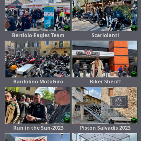
Bertiolo-Eagles Team
Scariolanti
Bardolino MotoGiro
Biker Sheriff
Run in the Sun-2023
Piston Salvadis 2023