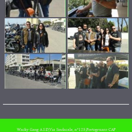
Wacky Gang A.S.D,Via Sindacale, n°125,Portogruaro CAP