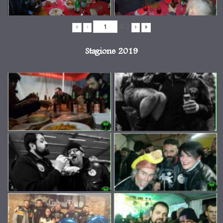
di
2
«
‹
›
»
Stagione 2019