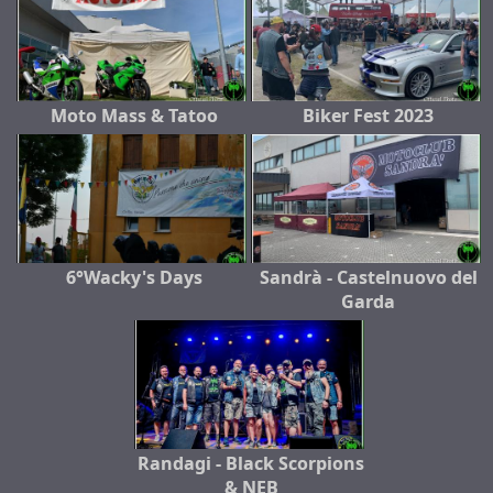
Moto Mass & Tatoo
Biker Fest 2023
6°Wacky's Days
Sandrà - Castelnuovo del
Garda
Randagi - Black Scorpions
& NEB