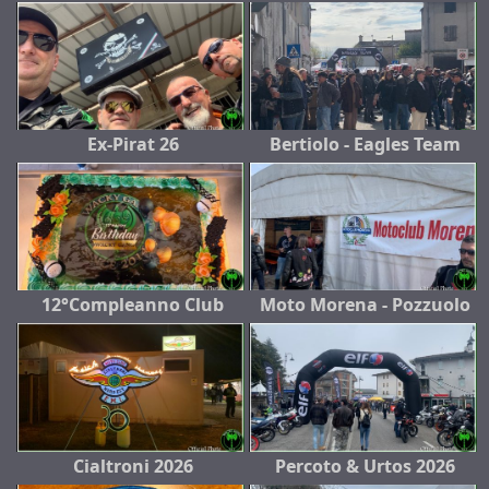
Ex-Pirat 26
Bertiolo - Eagles Team
12°Compleanno Club
Moto Morena - Pozzuolo
Cialtroni 2026
Percoto & Urtos 2026