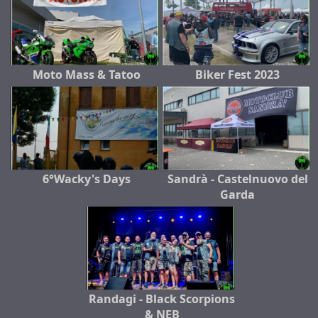
Moto Mass & Tatoo
Biker Fest 2023
6°Wacky's Days
Sandrà - Castelnuovo del
Garda
Randagi - Black Scorpions
& NEB