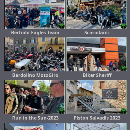
Bertiolo-Eagles Team
Scariolanti
Bardolino MotoGiro
Biker Sheriff
Run in the Sun-2023
Piston Salvadis 2023