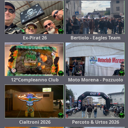
Ex-Pirat 26
Bertiolo - Eagles Team
12°Compleanno Club
Moto Morena - Pozzuolo
Cialtroni 2026
Percoto & Urtos 2026