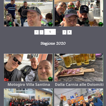
di
2
«
‹
›
»
Stagione 2020
Motogiro Villa Santina
Dalla Carnia alle Dolomiti