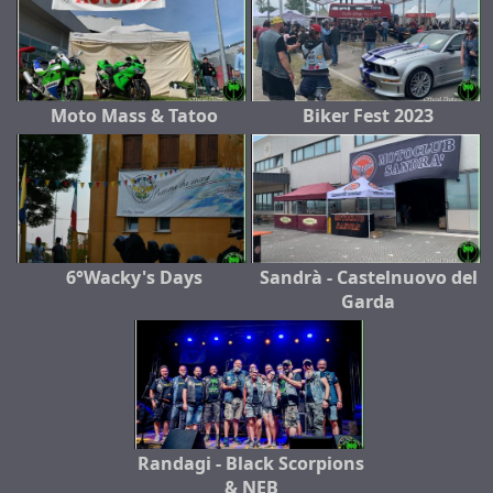
Moto Mass & Tatoo
Biker Fest 2023
6°Wacky's Days
Sandrà - Castelnuovo del
Garda
Randagi - Black Scorpions
& NEB