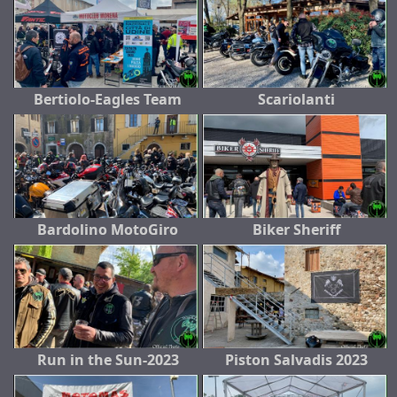
Bertiolo-Eagles Team
Scariolanti
Bardolino MotoGiro
Biker Sheriff
Run in the Sun-2023
Piston Salvadis 2023