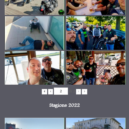
di
2
«
‹
›
»
Stagione 2022