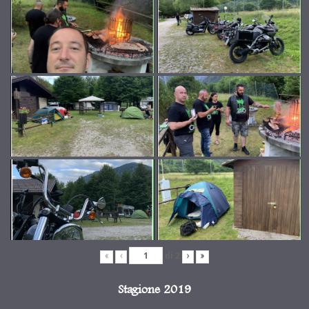
di
2
«
‹
›
»
Stagione 2019