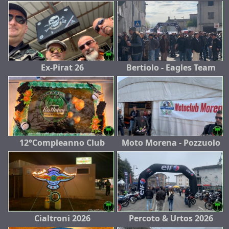
Ex-Pirat 26
Bertiolo - Eagles Team
12°Compleanno Club
Moto Morena - Pozzuolo
Cialtroni 2026
Percoto & Urtos 2026