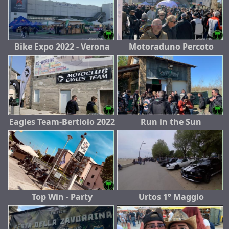
Bike Expo 2022 - Verona
Motoraduno Percoto
Eagles Team-Bertiolo 2022
Run in the Sun
Top Win - Party
Urtos 1° Maggio