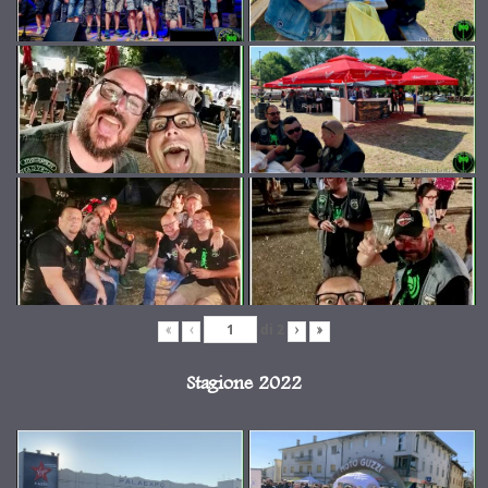
di
2
«
‹
›
»
Stagione 2022