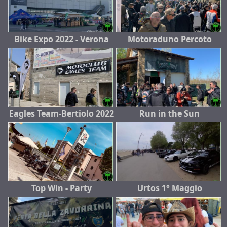
Bike Expo 2022 - Verona
Motoraduno Percoto
Eagles Team-Bertiolo 2022
Run in the Sun
Top Win - Party
Urtos 1° Maggio