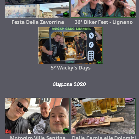
Festa Della Zavorrina
36° Biker Fest - Lignano
5° Wacky's Days
Stagione 2020
Motogiro Villa Santina
Dalla Carnia alle Dolomiti