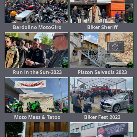
Bardolino MotoGiro
Biker Sheriff
Run in the Sun-2023
Piston Salvadis 2023
Moto Mass & Tatoo
Biker Fest 2023