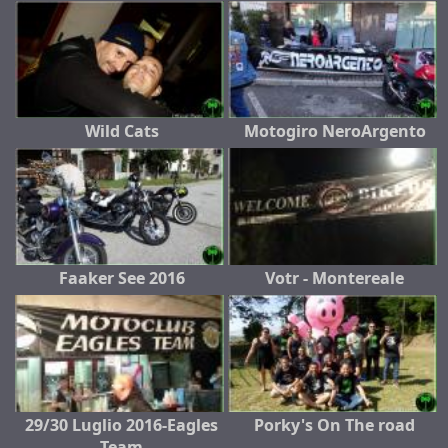
Wild Cats
Motogiro NeroArgento
Faaker See 2016
Votr - Montereale
29/30 Luglio 2016-Eagles
Porky's On The road
Team