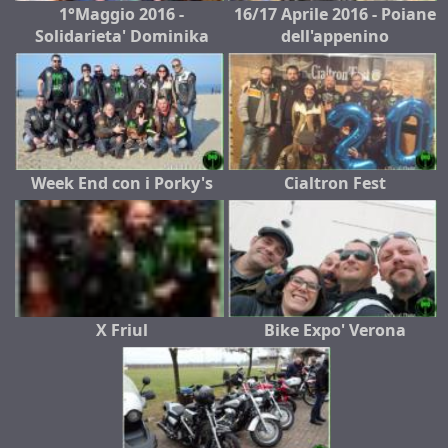
1°Maggio 2016 -
16/17 Aprile 2016 - Poiane
Solidarieta' Dominika
dell'appenino
Week End con i Porky's
Cialtron Fest
X Friul
Bike Expo' Verona