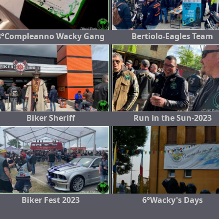
8°Compleanno Wacky Gang
Bertiolo-Eagles Team
Biker Sheriff
Run in the Sun-2023
Biker Fest 2023
6°Wacky's Days