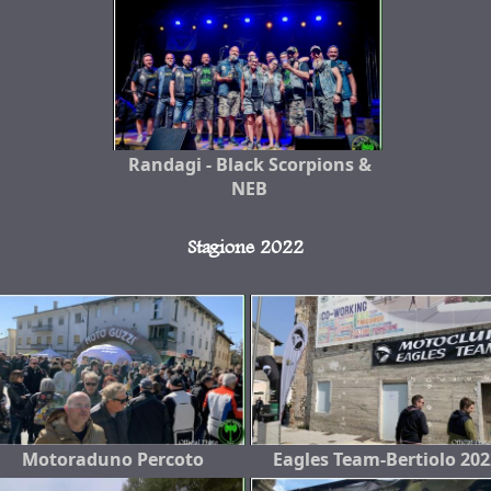
Randagi - Black Scorpions &
NEB
Stagione 2022
Motoraduno Percoto
Eagles Team-Bertiolo 202