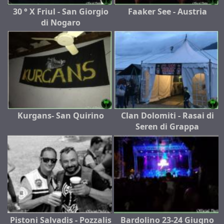
30 ° X Friul - San Giorgio
Faaker See - Austria
di Nogaro
Kurgans- San Quirino
Clan Dolomiti - Rasai di
Seren di Grappa
Pistoni Salvadis - Pozzalis
Bardolino 23-24 Giugno