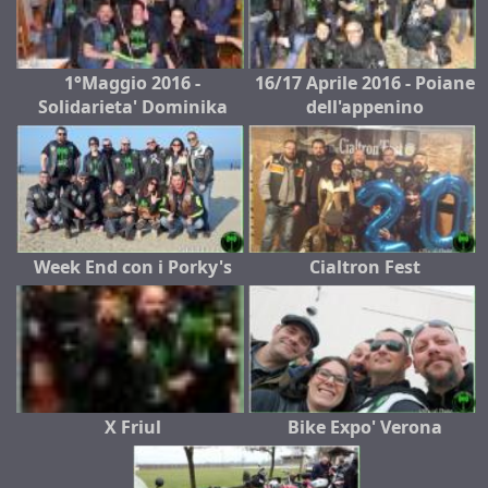
1°Maggio 2016 -
16/17 Aprile 2016 - Poiane
Solidarieta' Dominika
dell'appenino
Week End con i Porky's
Cialtron Fest
X Friul
Bike Expo' Verona