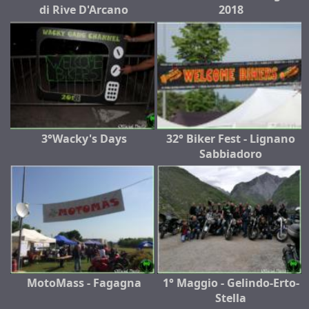
di Rive D'Arcano
2018
3°Wacky's Days
32° Biker Fest - Lignano
Sabbiadoro
MotoMass - Fagagna
1° Maggio - Gelindo-Erto-
Stella