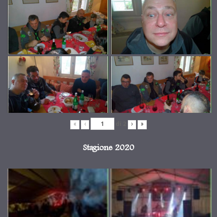
di
2
«
‹
›
»
Stagione 2020