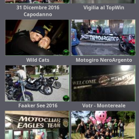
31 Dicembre 2016
Vigilia al TopWin
Capodanno
Wild Cats
Motogiro NeroArgento
Faaker See 2016
Votr - Montereale