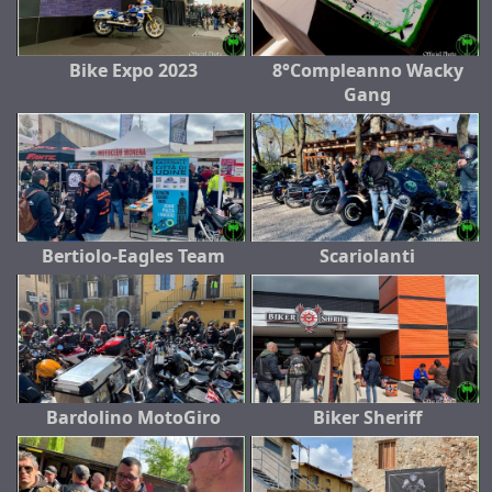
Bike Expo 2023
8°Compleanno Wacky
Gang
Bertiolo-Eagles Team
Scariolanti
Bardolino MotoGiro
Biker Sheriff