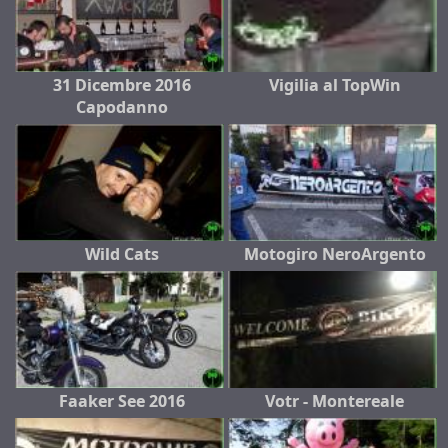
31 Dicembre 2016
Vigilia al TopWin
Capodanno
Wild Cats
Motogiro NeroArgento
Faaker See 2016
Votr - Montereale