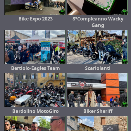
Bike Expo 2023
8°Compleanno Wacky
Gang
Bertiolo-Eagles Team
Scariolanti
Bardolino MotoGiro
Biker Sheriff