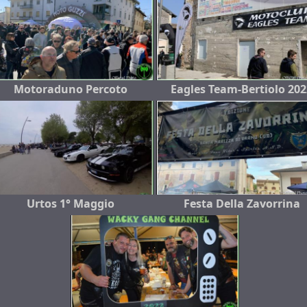
Motoraduno Percoto
Eagles Team-Bertiolo 202
Urtos 1° Maggio
Festa Della Zavorrina