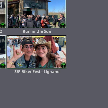
2
Run in the Sun
36° Biker Fest - Lignano