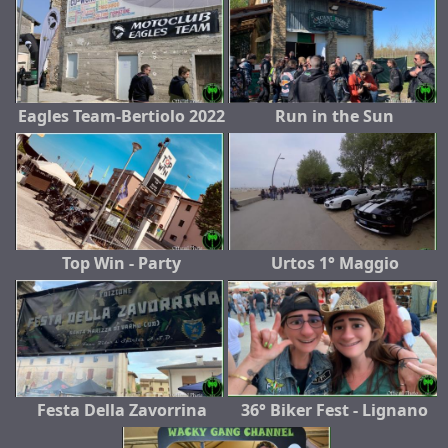
Eagles Team-Bertiolo 2022
Run in the Sun
Top Win - Party
Urtos 1° Maggio
Festa Della Zavorrina
36° Biker Fest - Lignano