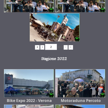
di
2
«
‹
›
»
Stagione 2022
Bike Expo 2022 - Verona
Motoraduno Percoto