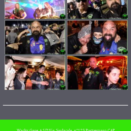
Wacky Gang A.S.D,Via Sindacale, n°125,Portogruaro CAP