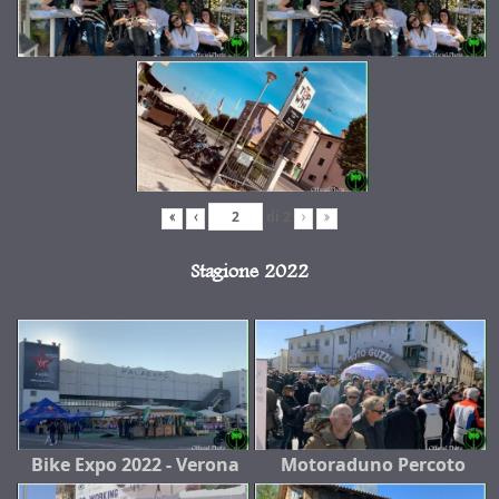
di
2
«
‹
›
»
Stagione 2022
Bike Expo 2022 - Verona
Motoraduno Percoto