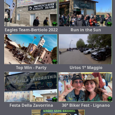
Eagles Team-Bertiolo 2022
Run in the Sun
Top Win - Party
Urtos 1° Maggio
Festa Della Zavorrina
36° Biker Fest - Lignano