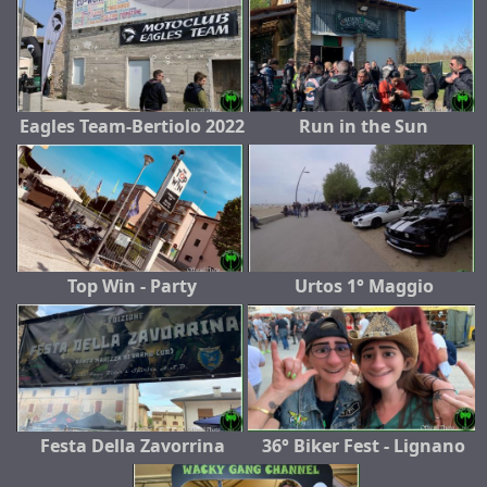
Eagles Team-Bertiolo 2022
Run in the Sun
Top Win - Party
Urtos 1° Maggio
Festa Della Zavorrina
36° Biker Fest - Lignano