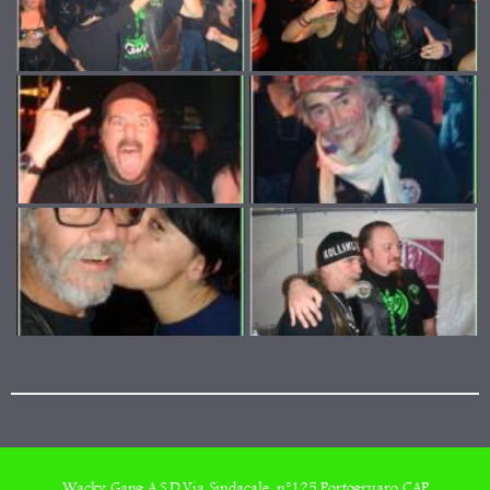
Wacky Gang A.S.D,Via Sindacale, n°125,Portogruaro CAP