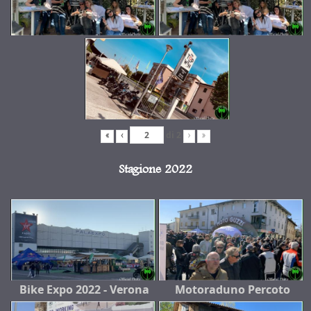
di
2
«
‹
›
»
Stagione 2022
Bike Expo 2022 - Verona
Motoraduno Percoto