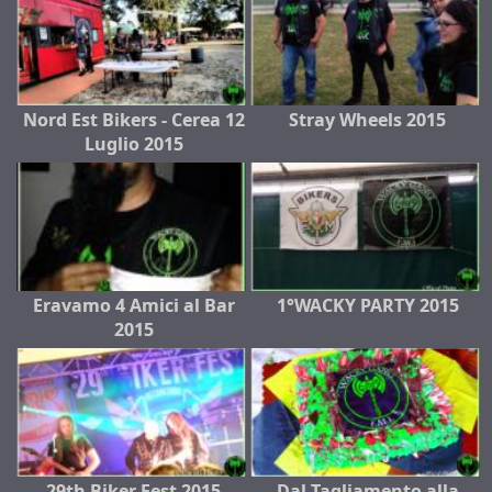
Nord Est Bikers - Cerea 12
Stray Wheels 2015
Luglio 2015
Eravamo 4 Amici al Bar
1°WACKY PARTY 2015
2015
29th Biker Fest 2015
Dal Tagliamento alla