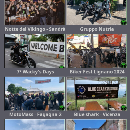
Notte del Vikingo - Sandrà
Gruppo Nutria
7° Wacky's Days
Biker Fest Lignano 2024
MotoMass - Fagagna-2
Blue shark - Vicenza