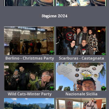
Stagione 2024
Berlino - Christmas Party
Scarburas - Castagnata
Wild Cats-Winter Party
Nazionale Sicilia