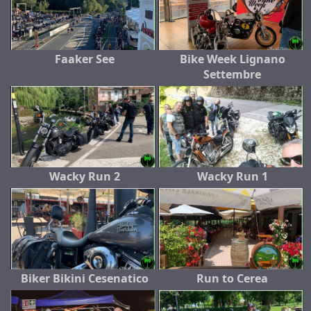
Faaker See
Bike Week Lignano
Settembre
Wacky Run 2
Wacky Run 1
Biker Bikini Cesenatico
Run to Cerea