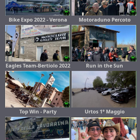
Bike Expo 2022 - Verona
Motoraduno Percoto
Eagles Team-Bertiolo 2022
Run in the Sun
Top Win - Party
Urtos 1° Maggio