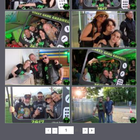
di
2
«
‹
›
»