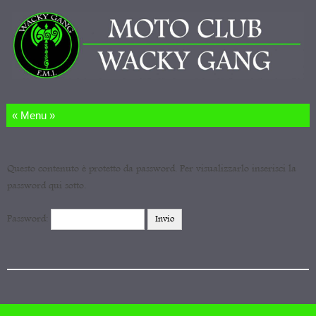
Salta al contenuto
Questo contenuto è protetto da password. Per visualizzarlo inserisci la
password qui sotto.
Password: