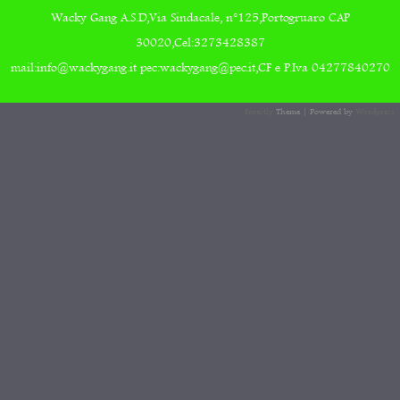
Wacky Gang A.S.D,Via Sindacale, n°125,Portogruaro CAP
30020,Cel:3273428387
mail:info@wackygang.it pec:wackygang@pec.it,CF e P.Iva 04277840270
Forestly
Theme | Powered by
Wordpress